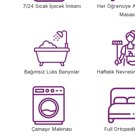
7/24 Sıcak İçecek İmkanı
Her Öğrenciye A
Masas
Bağımsız Lüks Banyolar
Haftalık Nevresi
Çamaşır Makinası
Full Ortopedi